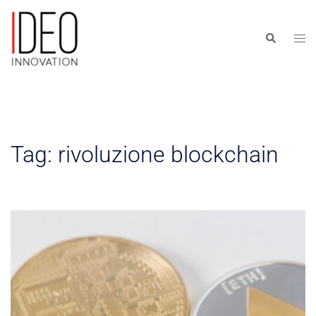
Skip
to
Togg
Search
content
men
Tag:
rivoluzione blockchain