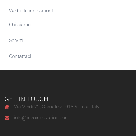
We build innovation!
Chi siamo
Servizi
Contattaci
GET IN TOUCH
Via Verdi 22, Osmate 21018 Varese Italy
info@ideoinnovation.com