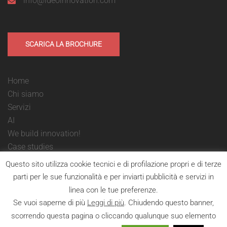
info@ideoinnovation.com
SCARICA LA BROCHURE
Home
Chi siamo
Servizi
AI
We build innovation!
Case studies
Contattaci
Questo sito utilizza cookie tecnici e di profilazione propri e di terze
parti per le sue funzionalità e per inviarti pubblicità e servizi in
linea con le tue preferenze.
Se vuoi saperne di più
Leggi di più
. Chiudendo questo banner,
scorrendo questa pagina o cliccando qualunque suo elemento