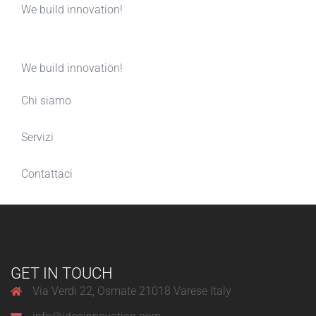
We build innovation!
We build innovation!
Chi siamo
Servizi
Contattaci
GET IN TOUCH
Via Verdi 22, Osmate 21018 Varese Italy